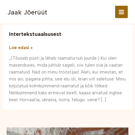
Skip
to
Jaak Jõerüüt
content
Intertekstuaalsusest
Intertekstuaalsusest
Loe edasi »
„(Tõuseb püsti ja läheb raamaturiiuli juurde.) Kui olen
masenduses, mida juhtub sageli, siis tulen siia ja vaatan
raamatuid. Nad on minu trööstijad. Alati, kui imestan, et
mis asi, pagana pihta, see elu oli, leian siit seletuse. Minu
kirjutatud kolmkümmend raamatut ja kõik tõlked.
Nelikümmend kaks erinevat keelt, kaasa arvatud inglise
keel. Horvaatia, ukraina, norra, telugu…vene? […]