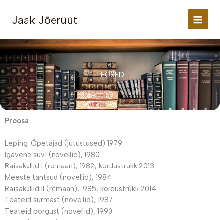
Skip
to
Jaak Jõerüüt
content
TEOSED
Proosa
Leping. Õpetajad (jutustused) 1979
Igavene suvi (novellid), 1980
Raisakullid I (romaan), 1982, kordustrükk 2013
Meeste tantsud (novellid), 1984
Raisakullid II (romaan), 1985, kordustrükk 2014
Teateid surmast (novellid), 1987
Teateid põrgust (novellid), 1990