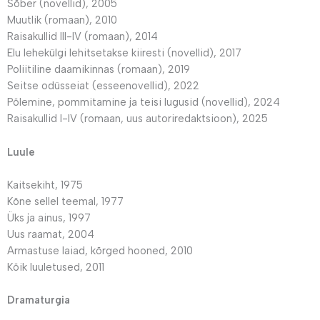
Sõber (novellid), 2005
Muutlik (romaan), 2010
Raisakullid III-IV (romaan), 2014
Elu lehekülgi lehitsetakse kiiresti (novellid), 2017
Poliitiline daamikinnas (romaan), 2019
Seitse odüsseiat (esseenovellid), 2022
Põlemine, pommitamine ja teisi lugusid (novellid), 2024
Raisakullid I-IV (romaan, uus autoriredaktsioon), 2025
Luule
Kaitsekiht, 1975
Kõne sellel teemal, 1977
Üks ja ainus, 1997
Uus raamat, 2004
Armastuse laiad, kõrged hooned, 2010
Kõik luuletused, 2011
Dramaturgia