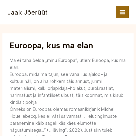
Skip
to
Jaak Jõerüüt
content
Euroopa, kus ma elan
Ma ei taha öelda „minu Euroopa”, ütlen: Euroopa, kus ma
elan.
Euroopa, mida ma tajun, see vana ilus ajaloo- ja
kultuurihäll, on aina rohkem täis ahnust, juhmi
materialismi, kalki orjapidaja-hoiakut, bürokraatiat,
harimatust ja infantiilset ülbust, täis koormat, mis kisub
kindlalt põhja.
Õnneks on Euroopas olemas romaanikirjanik Michel
Houellebecq, kes ei väsi salvamast: „…elutingimuste
paranemine käib sageli käsikäes elumõtte
hägustumisega…” („Häving”, 2022). Just siin tuleb