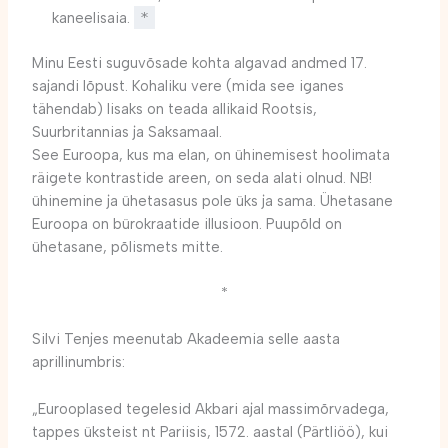
kaneelisaia.
*
Minu Eesti suguvõsade kohta algavad andmed 17.
sajandi lõpust. Kohaliku vere (mida see iganes
tähendab) lisaks on teada allikaid Rootsis,
Suurbritannias ja Saksamaal.
See Euroopa, kus ma elan, on ühinemisest hoolimata
räigete kontrastide areen, on seda alati olnud. NB!
ühinemine ja ühetasasus pole üks ja sama. Ühetasane
Euroopa on bürokraatide illusioon. Puupõld on
ühetasane, põlismets mitte.
*
Silvi Tenjes meenutab Akadeemia selle aasta
aprillinumbris:
„Eurooplased tegelesid Akbari ajal massimõrvadega,
tappes üksteist nt Pariisis, 1572. aastal (Pärtliöö), kui