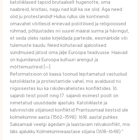
katoliiklased tapsid brutaalselt hugenotte, oma
naabreid, kristlasi, nagu nad küll ka ise olid. Aga need
olid ju protestandid! Hullus rullus üle kontinendi:
omavahel võitlesid erinevad poliitilised ja religioossed
rühmad, põhjustades nii suurel määral surma ja hävingut,
et seda oleks raske kirjeldada parteide, eesmärkide või
tulemuste kaudu. Need kohutavad ajaloolised
sündmused jätsid oma jälje Euroopa teadvusse. Haavad
on kujundanud Euroopa kultuuri arengut ja
mõttemustreid [—].
Reformatsioon oli kaasa toonud lepitamatud vastuolud
katoliiklaste ja protestantide vahel, mis avaldusid nii
riigisisestes kui ka riikidevahelistes konfliktides. 16.
sajandi teist poolt ning 17. sajandi esimest poolt on
nimetatud ususõdade ajastuks. Katoliiklaste ja
kalvinistide sõjalised konfliktid Prantsusmaal kestsid üle
kolmekümne aasta (1562-1598). 1618. aastal puhkes
Saksamaal veelgi ägedam ja laastavam relvakonflikt, mis
läks ajalukku Kolmekümneaastase sõjana (1618-1648).”