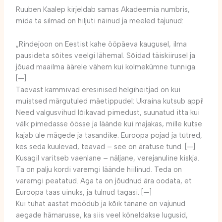
Ruuben Kaalep kirjeldab samas Akadeemia numbris,
mida ta silmad on hiljuti näinud ja meeled tajunud:
„Rindejoon on Eestist kahe ööpäeva kaugusel, ilma
pausideta sõites veelgi lähemal. Sõidad täiskiirusel ja
jõuad maailma äärele vähem kui kolmekümne tunniga.
[—]
Taevast kammivad eresinised helgiheitjad on kui
muistsed märgutuled mäetippudel: Ukraina kutsub appi!
Need valgusvihud lõikavad pimedust, suunatud itta kui
välk pimedasse öösse ja läände kui majakas, mille kutse
kajab üle mägede ja tasandike. Euroopa pojad ja tütred,
kes seda kuulevad, teavad – see on äratuse tund. [—]
Kusagil varitseb vaenlane – näljane, verejanuline kiskja.
Ta on palju kordi varemgi läände hiilinud. Teda on
varemgi peatatud. Aga ta on jõudnud ära oodata, et
Euroopa taas uinuks, ja tulnud tagasi. [—]
Kui tuhat aastat möödub ja kõik tänane on vajunud
aegade hämarusse, ka siis veel kõneldakse lugusid,