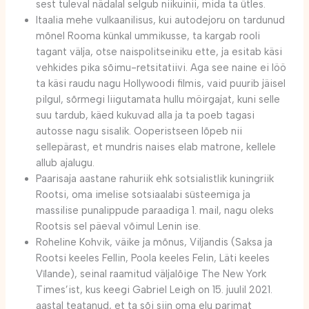
sest tuleval nädalal selgub niikuinii, mida ta ütles.
Itaalia mehe vulkaanilisus, kui autodejoru on tardunud
mõnel Rooma künkal ummikusse, ta kargab rooli
tagant välja, otse naispolitseiniku ette, ja esitab käsi
vehkides pika sõimu-retsitatiivi. Aga see naine ei löö
ta käsi raudu nagu Hollywoodi filmis, vaid puurib jäisel
pilgul, sõrmegi liigutamata hullu möirgajat, kuni selle
suu tardub, käed kukuvad alla ja ta poeb tagasi
autosse nagu sisalik. Ooperistseen lõpeb nii
sellepärast, et mundris naises elab matrone, kellele
allub ajalugu.
Paarisaja aastane rahuriik ehk sotsialistlik kuningriik
Rootsi, oma imelise sotsiaalabi süsteemiga ja
massilise punalippude paraadiga 1. mail, nagu oleks
Rootsis sel päeval võimul Lenin ise.
Roheline Kohvik, väike ja mõnus, Viljandis (Saksa ja
Rootsi keeles Fellin, Poola keeles Felin, Läti keeles
Vīlande), seinal raamitud väljalõige The New York
Times’ist, kus keegi Gabriel Leigh on 15. juulil 2021.
aastal teatanud, et ta sõi siin oma elu parimat