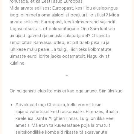
rõhutada, et ka Eesti asub Euroopas
Mida arvata sellisest Euroopast, kes liidu aluslepingus
isegi ei nimeta oma ajaloolist peajuurt, kristlust? Mida
arvata sellisest Euroopast, kes kolmveerand sajandit
tagasi otsustas, et ookeanitagune Onu Sam kaitseb
uinujaid igavesti ja uinuski sulepatjadel? O sancta
simplicitas! Rahvasuu ütleb, et pill tuleb pika ilu ja
lühikese mälu peale. Ja tuligi, liidriteks kõlbmatute
uimaste euroliidrite jaoks ootamatult. Nagu kivist
külaline.
*
On hulganisti elupilte mis ei kao ega unune. Siin üksikud.
Advokaat Luigi Checcini, kelle vormistasin
sajandivahetusel Eesti aukonsuliks Firenzes, itaalia
keele isa Dante Alighieri linnas. Luigi on ikka veel
ametis. Mäletan ta kuueaastase poja laitmatult
seltskondlikke kombeid rikaste täiskasvanute