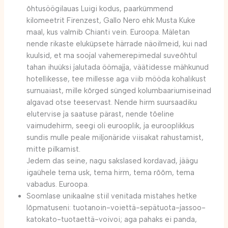
õhtusöögilauas Luigi kodus, paarkümmend
kilomeetrit Firenzest, Gallo Nero ehk Musta Kuke
maal, kus valmib Chianti vein. Euroopa. Mäletan
nende rikaste eluküpsete härrade näoilmeid, kui nad
kuulsid, et ma soojal vahemerepimedal suveõhtul
tahan ihuüksi jalutada öömajja, väätidesse mähkunud
hotellikesse, tee millesse aga viib mööda kohalikust
surnuaiast, mille kõrged sünged kolumbaariumiseinad
algavad otse teeservast. Nende hirm suursaadiku
elutervise ja saatuse pärast, nende tõeline
vaimudehirm, seegi oli eurooplik, ja eurooplikkus
sundis mulle peale miljonäride viisakat rahustamist,
mitte pilkamist.
Jedem das seine, nagu sakslased kordavad, jäägu
igaühele tema usk, tema hirm, tema rõõm, tema
vabadus. Euroopa.
Soomlase unikaalne stiil venitada mistahes hetke
lõpmatuseni: tuotanoin-voiettä-sepätuota-jassoo-
katokato-tuotaettä-voivoi; aga pahaks ei panda,